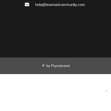
hola@boomartcommunity.com
by
Psycobrand