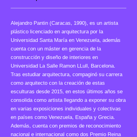
t
i
v
Alejandro Pantin (Caracas, 1990), es un artista
o
plástico licenciado en arquitectura por la
c
Universidad Santa María en Venezuela, además
a
cuenta con un máster en gerencia de la
n
construcción y diseño de interiores en
t
Universidad La Salle Ramon LLull, Barcelona.
i
Tras estudiar arquitectura, compaginó su carrera
d
como arquitecto con la creación de estas
a
esculturas desde 2015, en estos últimos años se
d
consolida como artista llegando a exponer su obra
en varias exposiciones individuales y colectivas
en países como Venezuela, España y Grecia.
Además, cuenta con premios de reconocimiento
nacional e internacional como dos Premio Reina