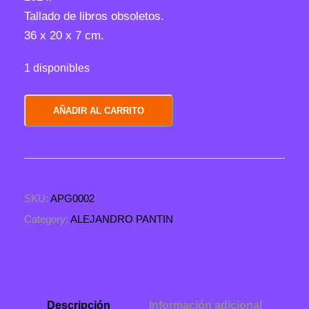
Tallado de libros obsoletos.
36 x 20 x 7 cm.
1 disponibles
M
AÑADIR AL CARRITO
u
s
a
s
SKU:
APG0002
e
n
Category:
ALEJANDRO PANTIN
n
e
g
a
Descripción
Información adicional