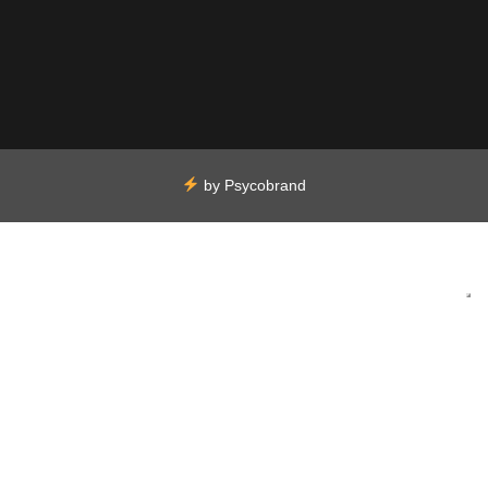
by
Psycobrand
Sus opciones de privacidad
Aviso en el momento de la recogida