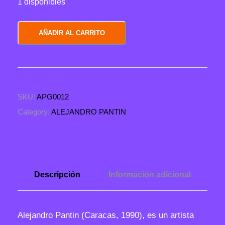
1 disponibles
S
AÑADIR AL CARRITO
e
r
e
n
SKU:
APG0012
a
V
Category:
ALEJANDRO PANTIN
a
c
í
a
Descripción
Información adicional
c
a
n
Alejandro Pantin (Caracas, 1990), es un artista
t