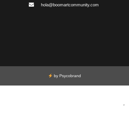
hola@boomartcommunity.com
by
Psycobrand