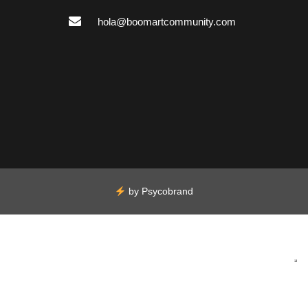
hola@boomartcommunity.com
by
Psycobrand