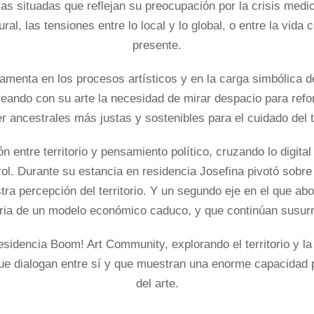
vas situadas que reflejan su preocupación por la crisis me
tural, las tensiones entre lo local y lo global, o entre la vida
presente.
damenta en los procesos artísticos y en la carga simbólica de
reando con su arte la necesidad de mirar despacio para refor
 ancestrales más justas y sostenibles para el cuidado del ter
n entre territorio y pensamiento político, cruzando lo digita
l. Durante su estancia en residencia Josefina pivotó sobre
tra percepción del territorio. Y un segundo eje en el que abo
ia de un modelo económico caduco, y que continúan susurran
residencia
Boom! Art Community
, explorando el territorio y 
ue dialogan entre sí y que muestran una enorme capacidad p
del arte.