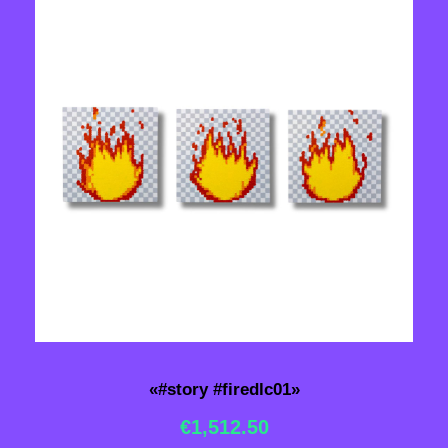
«#story #firedlc01»
€
1,512.50