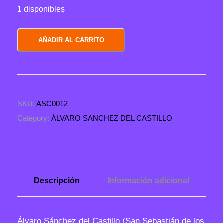
1 disponibles
"
AÑADIR AL CARRITO
#
w
o
m
SKU:
ASC0012
a
n
Category:
ÁLVARO SANCHEZ DEL CASTILLO
e
m
p
o
Descripción
Información adicional
w
e
r
Álvaro Sánchez del Castillo (San Sebastián de los