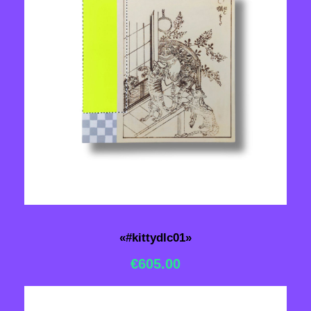
«#kittydlc01»
€
605.00