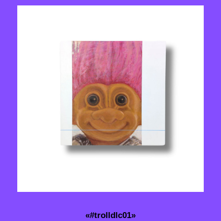
«#trolldlc01»