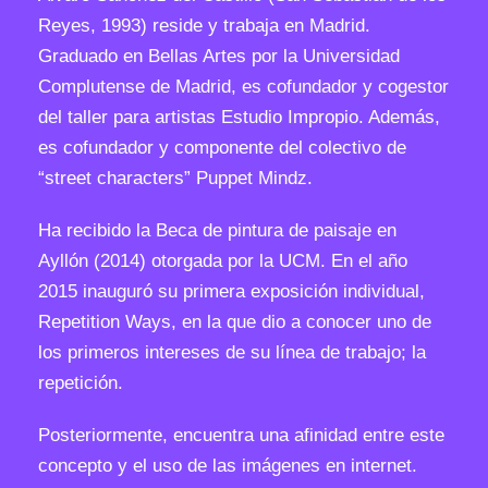
m
Reyes, 1993) reside y trabaja en Madrid.
e
Graduado en Bellas Artes por la Universidad
n
Complutense de Madrid, es cofundador y cogestor
t
del taller para artistas Estudio Impropio. Además,
d
es cofundador y componente del colectivo de
l
“street characters” Puppet Mindz.
c
0
Ha recibido la Beca de pintura de paisaje en
1
Ayllón (2014) otorgada por la UCM. En el año
"
2015 inauguró su primera exposición individual,
c
Repetition Ways, en la que dio a conocer uno de
a
los primeros intereses de su línea de trabajo; la
n
repetición.
t
Posteriormente, encuentra una afinidad entre este
i
concepto y el uso de las imágenes en internet.
d