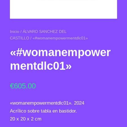
Inicio
/
ÁLVARO SANCHEZ DEL
CASTILLO
/ «#womanempowermentdlc01»
«#womanempower
mentdlc01»
€
605.00
«womanempowermentdlc01». 2024
Acrílico sobre tabla en bastidor.
20 x 20 x 2 cm