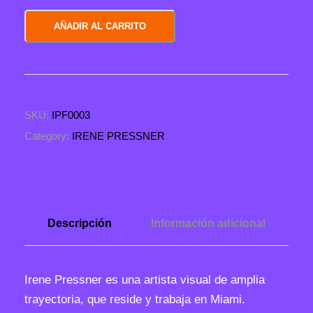
C
AÑADIR AL CARRITO
a
t
i
a
SKU:
IPF0003
c
a
Category:
IRENE PRESSNER
n
t
i
d
Descripción
Información adicional
a
d
Irene Pressner es una artista visual de amplia
trayectoria, que reside y trabaja en Miami.