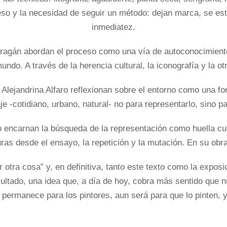
oceso y la necesidad de seguir un método: dejan marca, se e
inmediatez.
ragán abordan el proceso como una vía de autoconocimiento
do. A través de la herencia cultural, la iconografía y la ot
lejandrina Alfaro reflexionan sobre el entorno como una fo
je -cotidiano, urbano, natural- no para representarlo, sino pa
 encarnan la búsqueda de la representación como huella cul
s desde el ensayo, la repetición y la mutación. En su obra,
otra cosa” y, en definitiva, tanto este texto como la expos
sultado, una idea que, a día de hoy, cobra más sentido que
 permanece para los pintores, aun será para que lo pinten, y