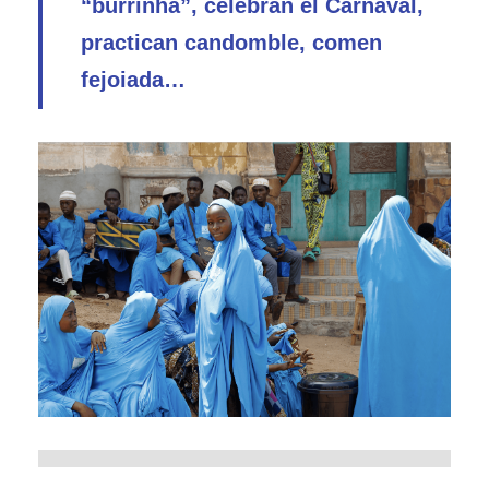
“burrinha”, celebran el Carnaval,
practican candomble, comen
fejoiada…