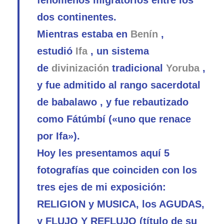
fenómenos migratorios entre los
dos continentes.
Mientras estaba en
Benín
,
estudió
Ifa
, un sistema
de
divinización
tradicional
Yoruba
,
y fue admitido al rango sacerdotal
de babalawo , y fue rebautizado
como Fátúmbí («uno que renace
por Ifa»).
Hoy les presentamos aquí 5
fotografías que coinciden con los
tres ejes de mi exposición:
RELIGION y MUSICA, los AGUDAS,
y FLUJO Y REFLUJO (título de su