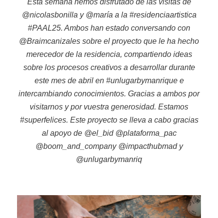
Esta semana hemos disfrutado de las visitas de
@nicolasbonilla y @maría a la #residenciaartistica
#PAAL25. Ambos han estado conversando con
@Braimcanizales sobre el proyecto que le ha hecho
merecedor de la residencia, compartiendo ideas
sobre los procesos creativos a desarrollar durante
este mes de abril en #unlugarbymanrique e
intercambiando conocimientos. Gracias a ambos por
visitarnos y por vuestra generosidad. Estamos
#superfelices. Este proyecto se lleva a cabo gracias
al apoyo de @el_bid @plataforma_pac
@boom_and_company @impacthubmad y
@unlugarbymanriq