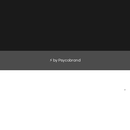
⚡ by
Psycobrand
Sus opciones de privacidad