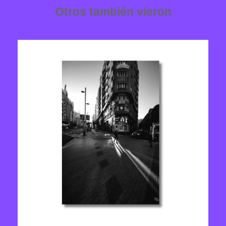
n
Otros también vieron
t
i
d
a
d