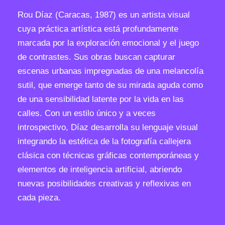
d
Rou Díaz (Caracas, 1987) es un artista visual
o
cuya práctica artística está profundamente
e
marcada por la exploración emocional y el juego
n
de contrastes. Sus obras buscan capturar
f
escenas urbanas impregnadas de una melancolía
r
sutil, que emerge tanto de su mirada aguda como
a
de una sensibilidad latente por la vida en las
g
calles. Con un estilo único y a veces
m
introspectivo, Díaz desarrolla su lenguaje visual
e
integrando la estética de la fotografía callejera
n
clásica con técnicas gráficas contemporáneas y
t
elementos de inteligencia artificial, abriendo
o
nuevas posibilidades creativas y reflexivas en
s
cada pieza.
c
a