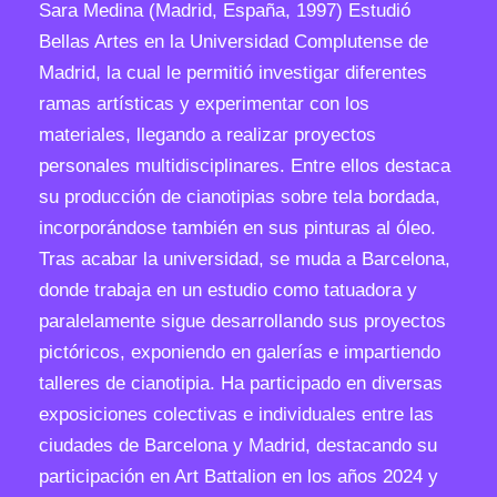
Sara Medina (Madrid, España, 1997) Estudió
r
Bellas Artes en la Universidad Complutense de
c
Madrid, la cual le permitió investigar diferentes
a
ramas artísticas y experimentar con los
n
materiales, llegando a realizar proyectos
t
personales multidisciplinares. Entre ellos destaca
i
su producción de cianotipias sobre tela bordada,
d
incorporándose también en sus pinturas al óleo.
a
Tras acabar la universidad, se muda a Barcelona,
d
donde trabaja en un estudio como tatuadora y
paralelamente sigue desarrollando sus proyectos
pictóricos, exponiendo en galerías e impartiendo
talleres de cianotipia. Ha participado en diversas
exposiciones colectivas e individuales entre las
ciudades de Barcelona y Madrid, destacando su
participación en Art Battalion en los años 2024 y